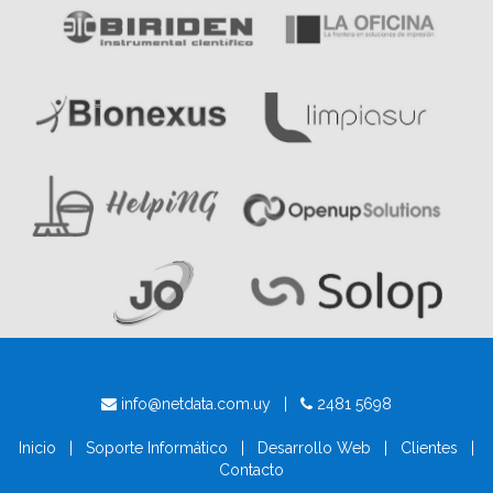
info@netdata.com.uy |
2481 5698
Inicio
|
Soporte Informático
|
Desarrollo Web
|
Clientes
|
Contacto